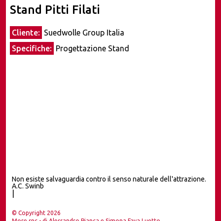
Stand Pitti Filati
Cliente:
Suedwolle Group Italia
Specifiche:
Progettazione Stand
Non esiste salvaguardia contro il senso naturale dell'attrazione.
A.C. Swinbur
|
© Copyright 2026
More snc - di Alessandro Pianca e Simona Fava Luetto